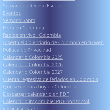
Semana de Receso Escolar
Eventos
Semana Santa
Hora en Colombia
Radios en vivo · Colombia
Inserta el Calendario de Colombia en tu web
Política de Privacidad
Calendario Colombia 2025
Calendario Colombia 2026
Calendario Colombia 2027
Cuenta regresiva de feriados en Colombia
Qué se celebra hoy en Colombia
Descargar calendario en PDF
Calendario imprimible: PDF horizontal,
vertical y listado