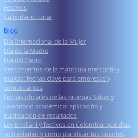
Festivos
Calendario Lunar
Blog
Día Internacional de la Mujer
Día de la Madre
Día del Padre
Vencimientos de la matrícula mercantil y
multas: fechas clave para empresas y
comerciantes
Fechas oficiales de las pruebas Saber y
calendario académico: aplicación y
publicación de resultados
Ley Emiliani y festivos en Colombia: qué días
se trasladan y cómo planificar tus puentes