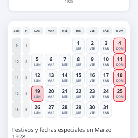
1928
SEM
#
LUN
MAR
MIÉ
JUE
VIE
SÁB
DOM
1
2
3
4
9
1
JUE
VIE
SAB
DOM
5
6
7
8
9
10
11
10
2
LUN
MAR
MIE
JUE
VIE
SAB
DOM
12
13
14
15
16
17
18
11
3
LUN
MAR
MIE
JUE
VIE
SAB
DOM
19
20
21
22
23
24
25
12
4
LUN
MAR
MIE
JUE
VIE
SAB
DOM
26
27
28
29
30
31
13
5
LUN
MAR
MIE
JUE
VIE
SAB
Festivos y fechas especiales en Marzo
1928