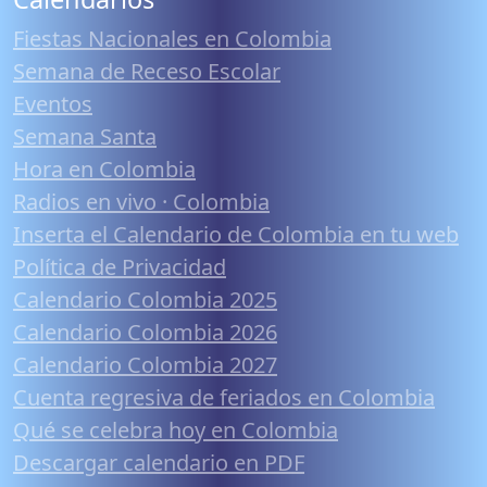
Fiestas Nacionales en Colombia
Semana de Receso Escolar
Eventos
Semana Santa
Hora en Colombia
Radios en vivo · Colombia
Inserta el Calendario de Colombia en tu web
Política de Privacidad
Calendario Colombia 2025
Calendario Colombia 2026
Calendario Colombia 2027
Cuenta regresiva de feriados en Colombia
Qué se celebra hoy en Colombia
Descargar calendario en PDF