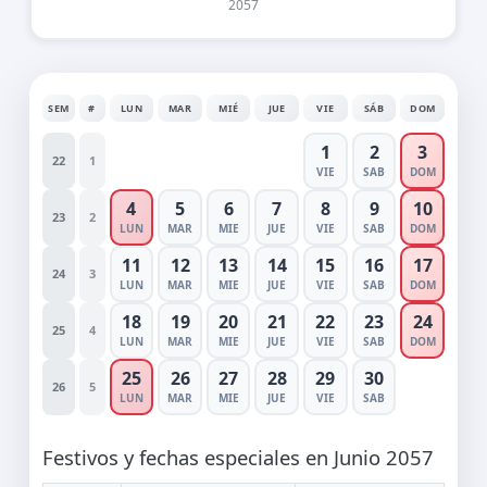
2057
SEM
#
LUN
MAR
MIÉ
JUE
VIE
SÁB
DOM
1
2
3
22
1
VIE
SAB
DOM
4
5
6
7
8
9
10
23
2
LUN
MAR
MIE
JUE
VIE
SAB
DOM
11
12
13
14
15
16
17
24
3
LUN
MAR
MIE
JUE
VIE
SAB
DOM
18
19
20
21
22
23
24
25
4
LUN
MAR
MIE
JUE
VIE
SAB
DOM
25
26
27
28
29
30
26
5
LUN
MAR
MIE
JUE
VIE
SAB
Festivos y fechas especiales en Junio 2057