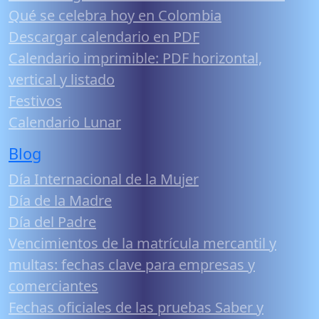
Qué se celebra hoy en Colombia
Descargar calendario en PDF
Calendario imprimible: PDF horizontal,
vertical y listado
Festivos
Calendario Lunar
Blog
Día Internacional de la Mujer
Día de la Madre
Día del Padre
Vencimientos de la matrícula mercantil y
multas: fechas clave para empresas y
comerciantes
Fechas oficiales de las pruebas Saber y