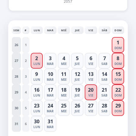
2057
SEM
#
LUN
MAR
MIÉ
JUE
VIE
SÁB
DOM
1
26
1
DOM
2
3
4
5
6
7
8
27
2
LUN
MAR
MIE
JUE
VIE
SAB
DOM
9
10
11
12
13
14
15
28
3
LUN
MAR
MIE
JUE
VIE
SAB
DOM
16
17
18
19
20
21
22
29
4
LUN
MAR
MIE
JUE
VIE
SAB
DOM
23
24
25
26
27
28
29
30
5
LUN
MAR
MIE
JUE
VIE
SAB
DOM
30
31
31
6
LUN
MAR