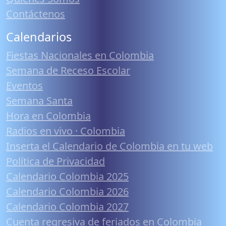
Contáctenos
Calendarios
Fiestas Nacionales en Colombia
Semana de Receso Escolar
Eventos
Semana Santa
Hora en Colombia
Radios en vivo · Colombia
Inserta el Calendario de Colombia en tu web
Política de Privacidad
Calendario Colombia 2025
Calendario Colombia 2026
Calendario Colombia 2027
Cuenta regresiva de feriados en Colombia