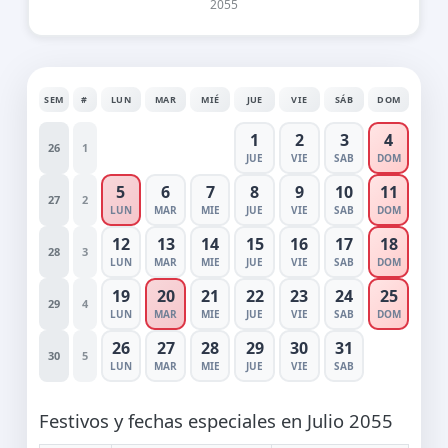
2055
SEM
#
LUN
MAR
MIÉ
JUE
VIE
SÁB
DOM
1
2
3
4
26
1
JUE
VIE
SAB
DOM
5
6
7
8
9
10
11
27
2
LUN
MAR
MIE
JUE
VIE
SAB
DOM
12
13
14
15
16
17
18
28
3
LUN
MAR
MIE
JUE
VIE
SAB
DOM
19
20
21
22
23
24
25
29
4
LUN
MAR
MIE
JUE
VIE
SAB
DOM
26
27
28
29
30
31
30
5
LUN
MAR
MIE
JUE
VIE
SAB
Festivos y fechas especiales en Julio 2055