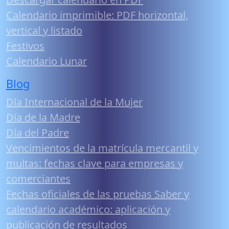
Calendario imprimible: PDF horizontal,
vertical y listado
Festivos
Calendario Lunar
Blog
Día Internacional de la Mujer
Día de la Madre
Día del Padre
Vencimientos de la matrícula mercantil y
multas: fechas clave para empresas y
comerciantes
Fechas oficiales de las pruebas Saber y
calendario académico: aplicación y
publicación de resultados