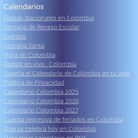
Calendarios
Fiestas Nacionales en Colombia
Semana de Receso Escolar
Eventos
Semana Santa
Hora en Colombia
Radios en vivo · Colombia
Inserta el Calendario de Colombia en tu web
Política de Privacidad
Calendario Colombia 2025
Calendario Colombia 2026
Calendario Colombia 2027
Cuenta regresiva de feriados en Colombia
Qué se celebra hoy en Colombia
Descargar calendario en PDF