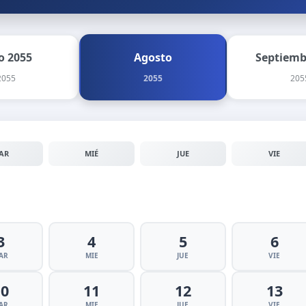
io 2055
Agosto
Septiemb
2055
2055
205
AR
MIÉ
JUE
VIE
3
4
5
6
AR
MIE
JUE
VIE
10
11
12
13
AR
MIE
JUE
VIE