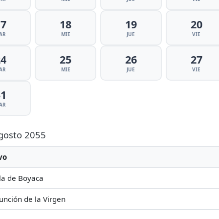
17
18
19
20
AR
MIE
JUE
VIE
24
25
26
27
AR
MIE
JUE
VIE
31
AR
Agosto 2055
vo
la de Boyaca
unción de la Virgen