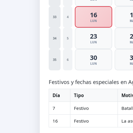
16
33
4
LUN
M
23
34
5
LUN
M
30
35
6
LUN
M
Festivos y fechas especiales en 
Día
Tipo
Moti
7
Festivo
Batal
16
Festivo
La as