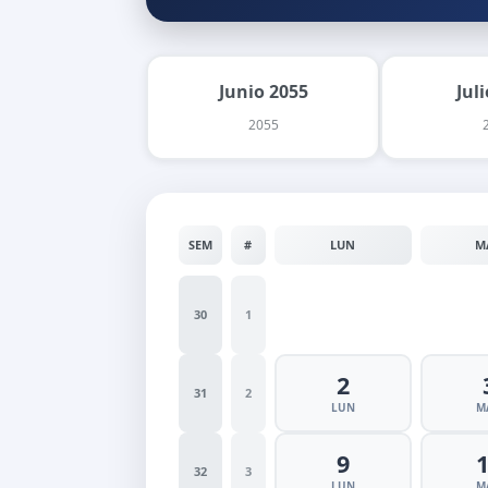
Junio 2055
Jul
2055
SEM
#
LUN
M
30
1
2
31
2
LUN
M
9
32
3
LUN
M