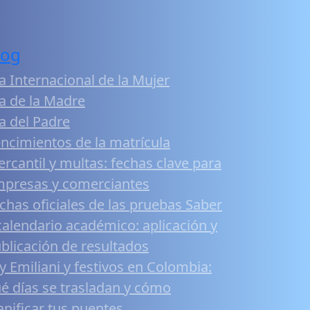
log
a Internacional de la Mujer
a de la Madre
a del Padre
ncimientos de la matrícula
rcantil y multas: fechas clave para
presas y comerciantes
chas oficiales de las pruebas Saber
calendario académico: aplicación y
blicación de resultados
y Emiliani y festivos en Colombia:
é días se trasladan y cómo
anificar tus puentes