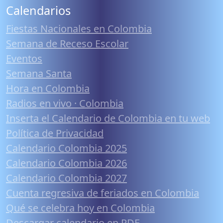
Calendarios
Fiestas Nacionales en Colombia
Semana de Receso Escolar
Eventos
Semana Santa
Hora en Colombia
Radios en vivo · Colombia
Inserta el Calendario de Colombia en tu web
Política de Privacidad
Calendario Colombia 2025
Calendario Colombia 2026
Calendario Colombia 2027
Cuenta regresiva de feriados en Colombia
Qué se celebra hoy en Colombia
Descargar calendario en PDF