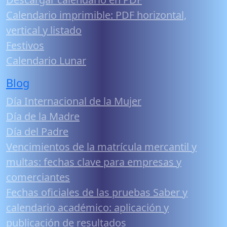
Calendario imprimible: PDF horizontal,
vertical y listado
Festivos
Calendario Lunar
Blog
Día Internacional de la Mujer
Día de la Madre
Día del Padre
Vencimientos de la matrícula mercantil y
multas: fechas clave para empresas y
comerciantes
Fechas oficiales de las pruebas Saber y
calendario académico: aplicación y
publicación de resultados