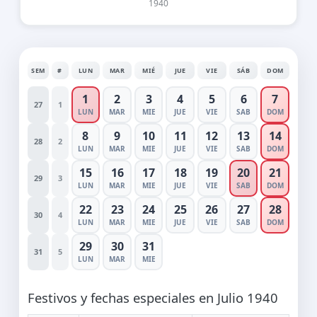
1940
SEM
#
LUN
MAR
MIÉ
JUE
VIE
SÁB
DOM
1
2
3
4
5
6
7
27
1
LUN
MAR
MIE
JUE
VIE
SAB
DOM
8
9
10
11
12
13
14
28
2
LUN
MAR
MIE
JUE
VIE
SAB
DOM
15
16
17
18
19
20
21
29
3
LUN
MAR
MIE
JUE
VIE
SAB
DOM
22
23
24
25
26
27
28
30
4
LUN
MAR
MIE
JUE
VIE
SAB
DOM
29
30
31
31
5
LUN
MAR
MIE
Festivos y fechas especiales en Julio 1940