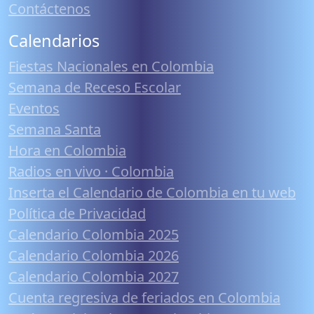
Contáctenos
Calendarios
Fiestas Nacionales en Colombia
Semana de Receso Escolar
Eventos
Semana Santa
Hora en Colombia
Radios en vivo · Colombia
Inserta el Calendario de Colombia en tu web
Política de Privacidad
Calendario Colombia 2025
Calendario Colombia 2026
Calendario Colombia 2027
Cuenta regresiva de feriados en Colombia