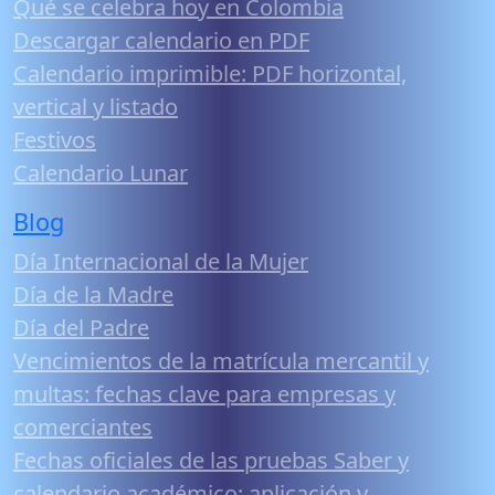
Qué se celebra hoy en Colombia
Descargar calendario en PDF
Calendario imprimible: PDF horizontal,
vertical y listado
Festivos
Calendario Lunar
Blog
Día Internacional de la Mujer
Día de la Madre
Día del Padre
Vencimientos de la matrícula mercantil y
multas: fechas clave para empresas y
comerciantes
Fechas oficiales de las pruebas Saber y
calendario académico: aplicación y