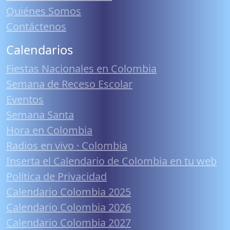
Quiénes Somos
Contáctenos
Calendarios
Fiestas Nacionales en Colombia
Semana de Receso Escolar
Eventos
Semana Santa
Hora en Colombia
Radios en vivo · Colombia
Inserta el Calendario de Colombia en tu web
Política de Privacidad
Calendario Colombia 2025
Calendario Colombia 2026
Calendario Colombia 2027