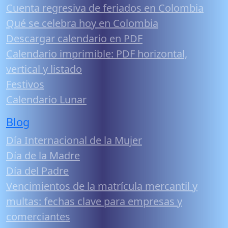
Cuenta regresiva de feriados en Colombia
Qué se celebra hoy en Colombia
Descargar calendario en PDF
Calendario imprimible: PDF horizontal,
vertical y listado
Festivos
Calendario Lunar
Blog
Día Internacional de la Mujer
Día de la Madre
Día del Padre
Vencimientos de la matrícula mercantil y
multas: fechas clave para empresas y
comerciantes