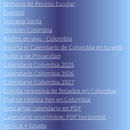
Semana de Receso Escolar
Eventos
Semana Santa
Hora en Colombia
Radios en vivo · Colombia
Inserta el Calendario de Colombia en tu web
Política de Privacidad
Calendario Colombia 2025
Calendario Colombia 2026
Calendario Colombia 2027
Cuenta regresiva de feriados en Colombia
Qué se celebra hoy en Colombia
Descargar calendario en PDF
Calendario imprimible: PDF horizontal,
vertical y listado