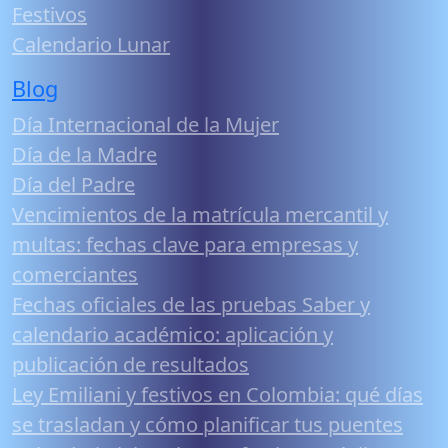
Festivos
Calendario Lunar
Blog
Día Internacional de la Mujer
Día de la Madre
Día del Padre
Vencimientos de la matrícula mercantil y
multas: fechas clave para empresas y
comerciantes
Fechas oficiales de las pruebas Saber y
calendario académico: aplicación y
publicación de resultados
Ley Emiliani y festivos en Colombia: qué días
se trasladan y cómo planificar tus puentes