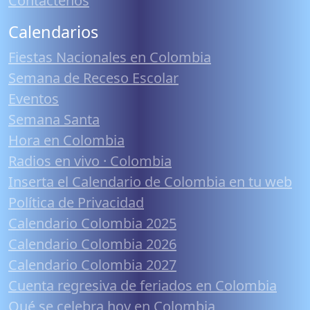
Contáctenos
Calendarios
Fiestas Nacionales en Colombia
Semana de Receso Escolar
Eventos
Semana Santa
Hora en Colombia
Radios en vivo · Colombia
Inserta el Calendario de Colombia en tu web
Política de Privacidad
Calendario Colombia 2025
Calendario Colombia 2026
Calendario Colombia 2027
Cuenta regresiva de feriados en Colombia
Qué se celebra hoy en Colombia