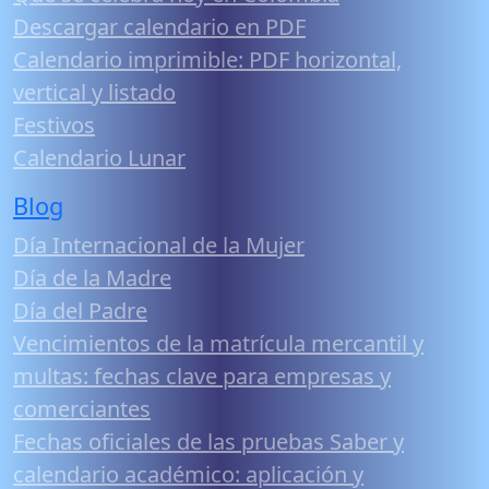
Descargar calendario en PDF
Calendario imprimible: PDF horizontal,
vertical y listado
Festivos
Calendario Lunar
Blog
Día Internacional de la Mujer
Día de la Madre
Día del Padre
Vencimientos de la matrícula mercantil y
multas: fechas clave para empresas y
comerciantes
Fechas oficiales de las pruebas Saber y
calendario académico: aplicación y