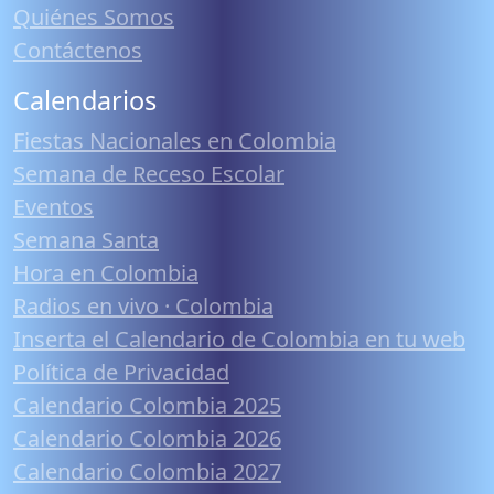
Quiénes Somos
Contáctenos
Calendarios
Fiestas Nacionales en Colombia
Semana de Receso Escolar
Eventos
Semana Santa
Hora en Colombia
Radios en vivo · Colombia
Inserta el Calendario de Colombia en tu web
Política de Privacidad
Calendario Colombia 2025
Calendario Colombia 2026
Calendario Colombia 2027