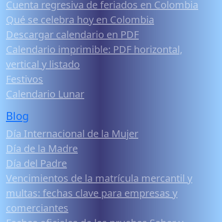
Cuenta regresiva de feriados en Colombia
Qué se celebra hoy en Colombia
Descargar calendario en PDF
Calendario imprimible: PDF horizontal,
vertical y listado
Festivos
Calendario Lunar
Blog
Día Internacional de la Mujer
Día de la Madre
Día del Padre
Vencimientos de la matrícula mercantil y
multas: fechas clave para empresas y
comerciantes