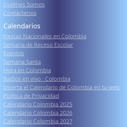
Quiénes Somos
Contáctenos
Calendarios
Fiestas Nacionales en Colombia
Semana de Receso Escolar
Eventos
Semana Santa
Hora en Colombia
Radios en vivo · Colombia
Inserta el Calendario de Colombia en tu web
Política de Privacidad
Calendario Colombia 2025
Calendario Colombia 2026
Calendario Colombia 2027