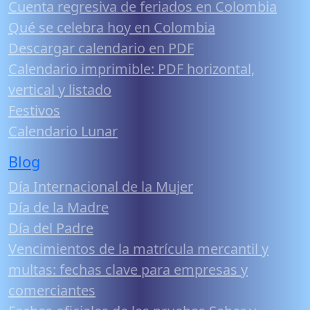
Cuenta regresiva de feriados en Colombia
Qué se celebra hoy en Colombia
Descargar calendario en PDF
Calendario imprimible: PDF horizontal,
vertical y listado
Festivos
Calendario Lunar
Blog
Día Internacional de la Mujer
Día de la Madre
Día del Padre
Vencimientos de la matrícula mercantil y
multas: fechas clave para empresas y
comerciantes