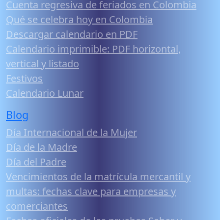
Cuenta regresiva de feriados en Colombia
Qué se celebra hoy en Colombia
Descargar calendario en PDF
Calendario imprimible: PDF horizontal,
vertical y listado
Festivos
Calendario Lunar
Blog
Día Internacional de la Mujer
Día de la Madre
Día del Padre
Vencimientos de la matrícula mercantil y
multas: fechas clave para empresas y
comerciantes