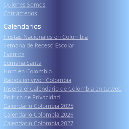
Quiénes Somos
Contáctenos
Calendarios
Fiestas Nacionales en Colombia
Semana de Receso Escolar
Eventos
Semana Santa
Hora en Colombia
Radios en vivo · Colombia
Inserta el Calendario de Colombia en tu web
Política de Privacidad
Calendario Colombia 2025
Calendario Colombia 2026
Calendario Colombia 2027