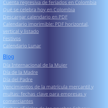
Cuenta regresiva de feriados en Colombia
Qué se celebra hoy en Colombia
Descargar calendario en PDF
Calendario imprimible: PDF horizontal,
vertical y listado
Festivos
Calendario Lunar
Blog
Día Internacional de la Mujer
Día de la Madre
Día del Padre
Vencimientos de la matrícula mercantil y
multas: fechas clave para empresas y
comerciantes