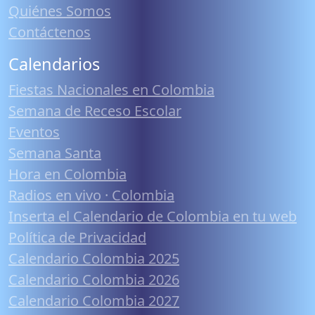
Quiénes Somos
Contáctenos
Calendarios
Fiestas Nacionales en Colombia
Semana de Receso Escolar
Eventos
Semana Santa
Hora en Colombia
Radios en vivo · Colombia
Inserta el Calendario de Colombia en tu web
Política de Privacidad
Calendario Colombia 2025
Calendario Colombia 2026
Calendario Colombia 2027