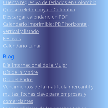
Cuenta regresiva de feriados en Colombia
Qué se celebra hoy en Colombia
Descargar calendario en PDF
Calendario imprimible: PDF horizontal,
vertical y listado
Festivos
Calendario Lunar
Blog
Día Internacional de la Mujer
Día de la Madre
Día del Padre
Vencimientos de la matrícula mercantil y
multas: fechas clave para empresas y
comerciantes