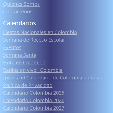
Quiénes Somos
Contáctenos
Calendarios
Fiestas Nacionales en Colombia
Semana de Receso Escolar
Eventos
Semana Santa
Hora en Colombia
Radios en vivo · Colombia
Inserta el Calendario de Colombia en tu web
Política de Privacidad
Calendario Colombia 2025
Calendario Colombia 2026
Calendario Colombia 2027