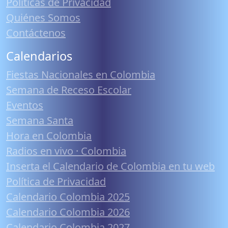
Políticas de Privacidad
Quiénes Somos
Contáctenos
Calendarios
Fiestas Nacionales en Colombia
Semana de Receso Escolar
Eventos
Semana Santa
Hora en Colombia
Radios en vivo · Colombia
Inserta el Calendario de Colombia en tu web
Política de Privacidad
Calendario Colombia 2025
Calendario Colombia 2026
Calendario Colombia 2027