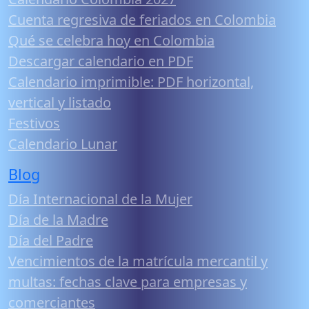
Cuenta regresiva de feriados en Colombia
Qué se celebra hoy en Colombia
Descargar calendario en PDF
Calendario imprimible: PDF horizontal,
vertical y listado
Festivos
Calendario Lunar
Blog
Día Internacional de la Mujer
Día de la Madre
Día del Padre
Vencimientos de la matrícula mercantil y
multas: fechas clave para empresas y
comerciantes