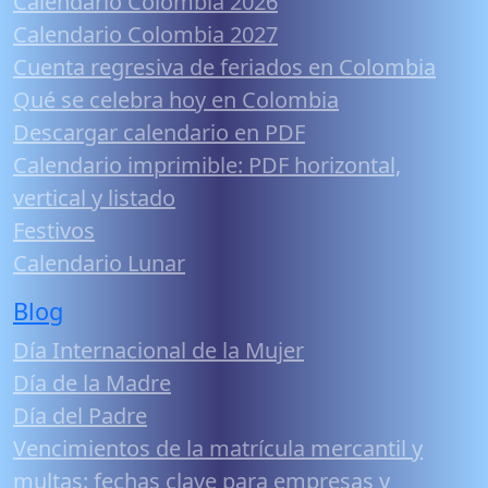
Calendario Colombia 2026
Calendario Colombia 2027
Cuenta regresiva de feriados en Colombia
Qué se celebra hoy en Colombia
Descargar calendario en PDF
Calendario imprimible: PDF horizontal,
vertical y listado
Festivos
Calendario Lunar
Blog
Día Internacional de la Mujer
Día de la Madre
Día del Padre
Vencimientos de la matrícula mercantil y
multas: fechas clave para empresas y