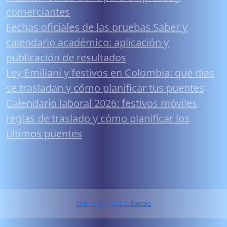
comerciantes
Fechas oficiales de las pruebas Saber y
calendario académico: aplicación y
publicación de resultados
Ley Emiliani y festivos en Colombia: qué días
se trasladan y cómo planificar tus puentes
Calendario laboral 2026: festivos móviles,
reglas de traslado y cómo planificar los
últimos puentes
Calendario 2026 Colombia