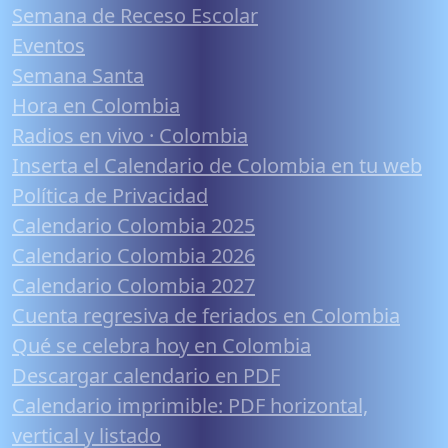
Semana de Receso Escolar
Eventos
Semana Santa
Hora en Colombia
Radios en vivo · Colombia
Inserta el Calendario de Colombia en tu web
Política de Privacidad
Calendario Colombia 2025
Calendario Colombia 2026
Calendario Colombia 2027
Cuenta regresiva de feriados en Colombia
Qué se celebra hoy en Colombia
Descargar calendario en PDF
Calendario imprimible: PDF horizontal,
vertical y listado