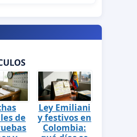
CULOS
chas
Ley Emiliani
ales de
y festivos en
ruebas
Colombia: