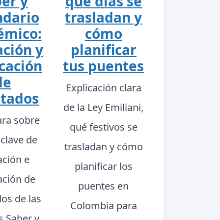
er y
qué días se
ndario
trasladan y
émico:
cómo
ación y
planificar
cación
tus puentes
de
Explicación clara
ltados
de la Ley Emiliani,
ara sobre
qué festivos se
 clave de
trasladan y cómo
ación e
planificar los
ación de
puentes en
dos de las
Colombia para
s Saber y