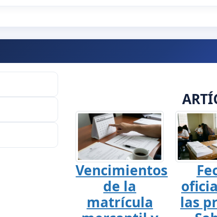
ARTÍ
Vencimientos
Fe
de la
ofici
matrícula
las p