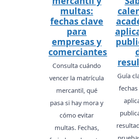
mercantil y
Sab
multas:
cale
fechas clave
acad
para
aplic
empresas y
publi
comerciantes
resu
Consulta cuándo
Guía cl
vencer la matrícula
fechas
mercantil, qué
aplic
pasa si hay mora y
public
cómo evitar
resulta
multas. Fechas,
prueba