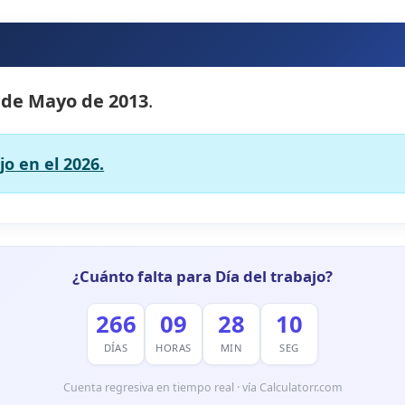
 de Mayo de 2013
.
jo en el 2026.
¿Cuánto falta para Día del trabajo?
266
09
28
09
DÍAS
HORAS
MIN
SEG
Cuenta regresiva en tiempo real · vía Calculatorr.com