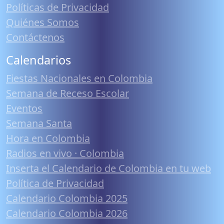
Políticas de Privacidad
Quiénes Somos
Contáctenos
Calendarios
Fiestas Nacionales en Colombia
Semana de Receso Escolar
Eventos
Semana Santa
Hora en Colombia
Radios en vivo · Colombia
Inserta el Calendario de Colombia en tu web
Política de Privacidad
Calendario Colombia 2025
Calendario Colombia 2026