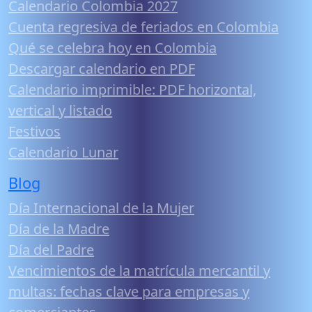
Calendario Colombia 2027
Cuenta regresiva de feriados en Colombia
Qué se celebra hoy en Colombia
Descargar calendario en PDF
Calendario imprimible: PDF horizontal,
vertical y listado
Festivos
Calendario Lunar
Blog
Día Internacional de la Mujer
Día de la Madre
Día del Padre
Vencimientos de la matrícula mercantil y
multas: fechas clave para empresas y