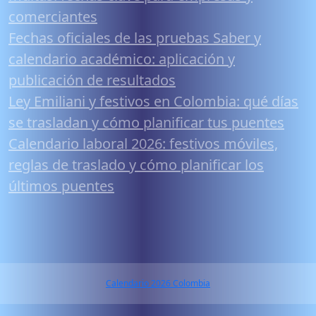
comerciantes
Fechas oficiales de las pruebas Saber y
calendario académico: aplicación y
publicación de resultados
Ley Emiliani y festivos en Colombia: qué días
se trasladan y cómo planificar tus puentes
Calendario laboral 2026: festivos móviles,
reglas de traslado y cómo planificar los
últimos puentes
Calendario 2026 Colombia