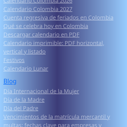
Calendario Colombia 2026
Calendario Colombia 2027
Cuenta regresiva de feriados en Colombia
Qué se celebra hoy en Colombia
Descargar calendario en PDF
Calendario imprimible: PDF horizontal,
vertical y listado
Festivos
Calendario Lunar
Blog
Día Internacional de la Mujer
Día de la Madre
Día del Padre
Vencimientos de la matrícula mercantil y
multas: fechas clave para empresas y