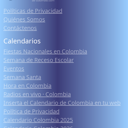
Políticas de Privacidad
Quiénes Somos
Contáctenos
Calendarios
Fiestas Nacionales en Colombia
Semana de Receso Escolar
Eventos
Semana Santa
Hora en Colombia
Radios en vivo · Colombia
Inserta el Calendario de Colombia en tu web
Política de Privacidad
Calendario Colombia 2025