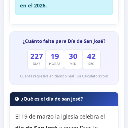
en el 2026.
¿Cuánto falta para Día de San José?
227
19
30
41
DÍAS
HORAS
MIN
SEG
Cuenta regresiva en tiempo real · vía Calculatorr.com
¿Qué es el día de san josé?
El 19 de marzo la iglesia celebra el
día de San José
a quien Dios le