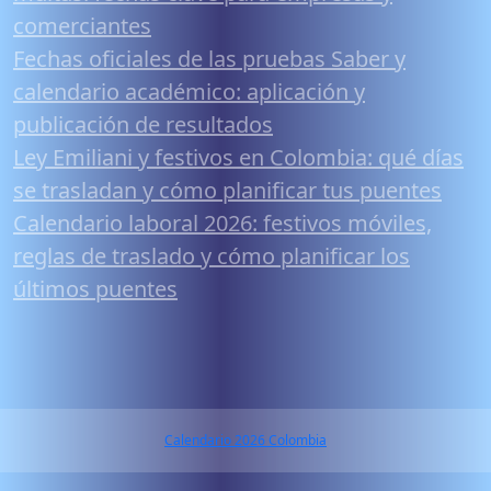
comerciantes
Fechas oficiales de las pruebas Saber y
calendario académico: aplicación y
publicación de resultados
Ley Emiliani y festivos en Colombia: qué días
se trasladan y cómo planificar tus puentes
Calendario laboral 2026: festivos móviles,
reglas de traslado y cómo planificar los
últimos puentes
Calendario 2026 Colombia