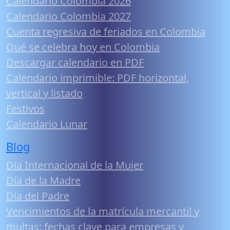
Calendario Colombia 2026
Calendario Colombia 2027
Cuenta regresiva de feriados en Colombia
Qué se celebra hoy en Colombia
Descargar calendario en PDF
Calendario imprimible: PDF horizontal,
vertical y listado
Festivos
Calendario Lunar
Blog
Día Internacional de la Mujer
Día de la Madre
Día del Padre
Vencimientos de la matrícula mercantil y
multas: fechas clave para empresas y