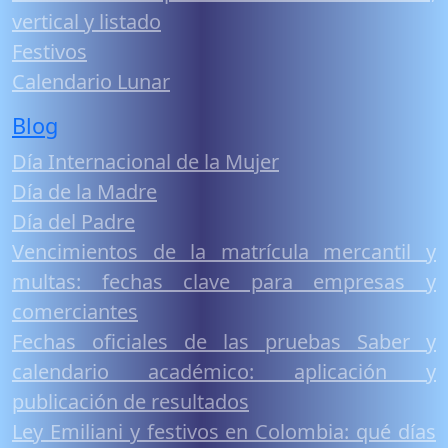
vertical y listado
Festivos
Calendario Lunar
Blog
Día Internacional de la Mujer
Día de la Madre
Día del Padre
Vencimientos de la matrícula mercantil y
multas: fechas clave para empresas y
comerciantes
Fechas oficiales de las pruebas Saber y
calendario académico: aplicación y
publicación de resultados
Ley Emiliani y festivos en Colombia: qué días