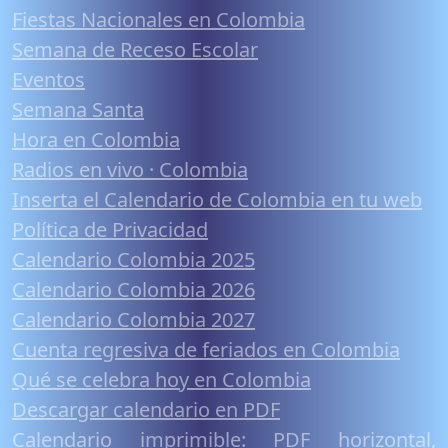
Fiestas Nacionales en Colombia
Semana de Receso Escolar
Eventos
Semana Santa
Hora en Colombia
Radios en vivo · Colombia
Inserta el Calendario de Colombia en tu web
Política de Privacidad
Calendario Colombia 2025
Calendario Colombia 2026
Calendario Colombia 2027
Cuenta regresiva de feriados en Colombia
Qué se celebra hoy en Colombia
Descargar calendario en PDF
Calendario imprimible: PDF horizontal,