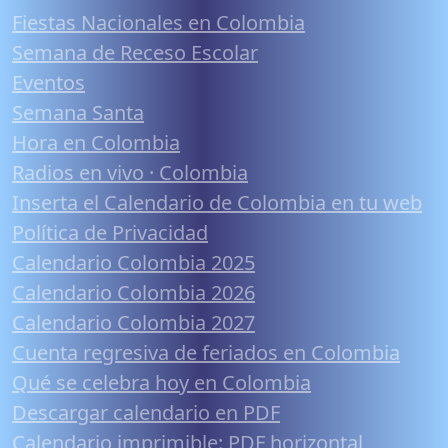
Fiestas Nacionales en Colombia
Semana de Receso Escolar
Eventos
Semana Santa
Hora en Colombia
Radios en vivo · Colombia
Inserta el Calendario de Colombia en tu web
Política de Privacidad
Calendario Colombia 2025
Calendario Colombia 2026
Calendario Colombia 2027
Cuenta regresiva de feriados en Colombia
Qué se celebra hoy en Colombia
Descargar calendario en PDF
Calendario imprimible: PDF horizontal,