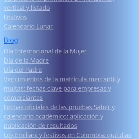
vertical y listado
Festivos
Calendario Lunar
Blog
Día Internacional de la Mujer
Día de la Madre
Día del Padre
Vencimientos de la matrícula mercantil y
multas: fechas clave para empresas y
comerciantes
Fechas oficiales de las pruebas Saber y
calendario académico: aplicación y
publicación de resultados
Ley Emiliani y festivos en Colombia: qué días