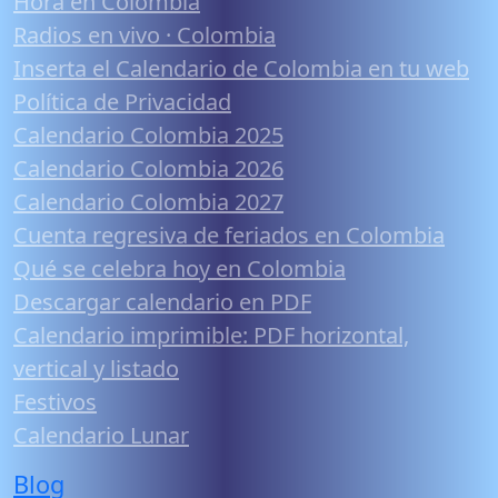
Hora en Colombia
Radios en vivo · Colombia
Inserta el Calendario de Colombia en tu web
Política de Privacidad
Calendario Colombia 2025
Calendario Colombia 2026
Calendario Colombia 2027
Cuenta regresiva de feriados en Colombia
Qué se celebra hoy en Colombia
Descargar calendario en PDF
Calendario imprimible: PDF horizontal,
vertical y listado
Festivos
Calendario Lunar
Blog