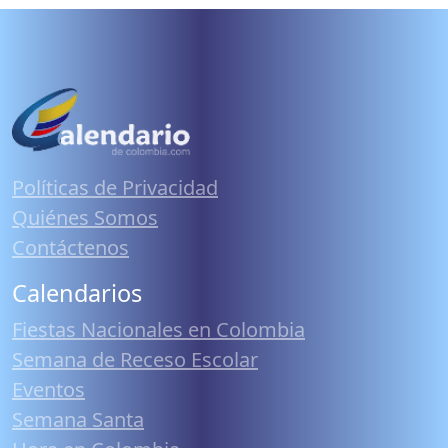
Políticas de Privacidad
Quiénes Somos
Contáctenos
Calendarios
Fiestas Nacionales en Colombia
Semana de Receso Escolar
Eventos
Semana Santa