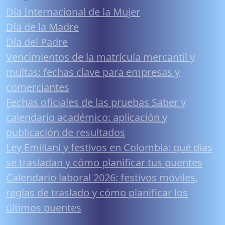
Día Internacional de la Mujer
Día de la Madre
Día del Padre
Vencimientos de la matrícula mercantil y
multas: fechas clave para empresas y
comerciantes
Fechas oficiales de las pruebas Saber y
calendario académico: aplicación y
publicación de resultados
Ley Emiliani y festivos en Colombia: qué días
se trasladan y cómo planificar tus puentes
Calendario laboral 2026: festivos móviles,
reglas de traslado y cómo planificar los
últimos puentes