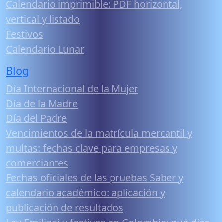
Calendario imprimible: PDF horizontal,
vertical y listado
Festivos
Calendario Lunar
Blog
Día Internacional de la Mujer
Día de la Madre
Día del Padre
Vencimientos de la matrícula mercantil y
multas: fechas clave para empresas y
comerciantes
Fechas oficiales de las pruebas Saber y
calendario académico: aplicación y
publicación de resultados