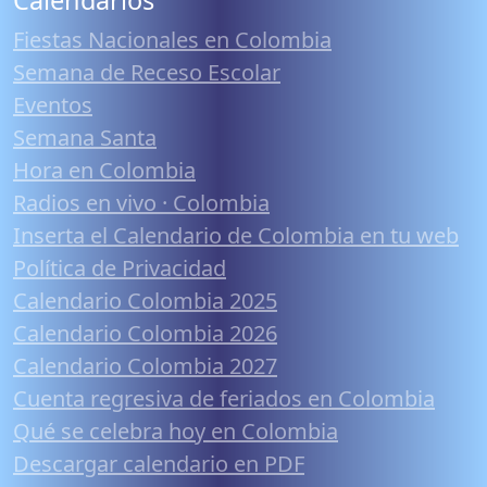
Calendarios
Fiestas Nacionales en Colombia
Semana de Receso Escolar
Eventos
Semana Santa
Hora en Colombia
Radios en vivo · Colombia
Inserta el Calendario de Colombia en tu web
Política de Privacidad
Calendario Colombia 2025
Calendario Colombia 2026
Calendario Colombia 2027
Cuenta regresiva de feriados en Colombia
Qué se celebra hoy en Colombia
Descargar calendario en PDF