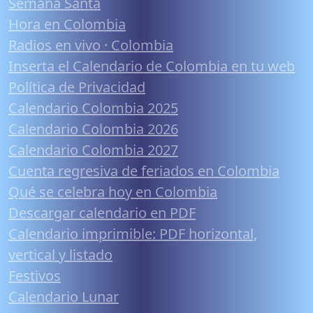
Semana Santa
Hora en Colombia
Radios en vivo · Colombia
Inserta el Calendario de Colombia en tu web
Política de Privacidad
Calendario Colombia 2025
Calendario Colombia 2026
Calendario Colombia 2027
Cuenta regresiva de feriados en Colombia
Qué se celebra hoy en Colombia
Descargar calendario en PDF
Calendario imprimible: PDF horizontal,
vertical y listado
Festivos
Calendario Lunar