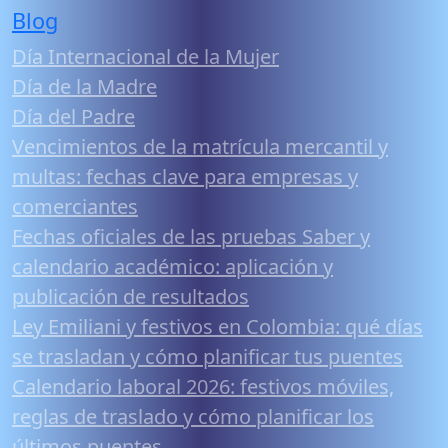
Blog
Día Internacional de la Mujer
Día de la Madre
Día del Padre
Vencimientos de la matrícula mercantil y
multas: fechas clave para empresas y
comerciantes
Fechas oficiales de las pruebas Saber y
calendario académico: aplicación y
publicación de resultados
Ley Emiliani y festivos en Colombia: qué días
se trasladan y cómo planificar tus puentes
Calendario laboral 2026: festivos móviles,
reglas de traslado y cómo planificar los
últimos puentes