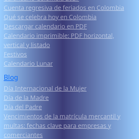
Cuenta regresiva de feriados en Colombia
Qué se celebra hoy en Colombia
Descargar calendario en PDF
Calendario imprimible: PDF horizontal,
vertical y listado
Festivos
Calendario Lunar
Blog
Día Internacional de la Mujer
Día de la Madre
Día del Padre
Vencimientos de la matrícula mercantil y
multas: fechas clave para empresas y
comerciantes