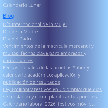
Calendario Lunar
Blog
Día Internacional de la Mujer
Día de la Madre
Día del Padre
Vencimientos de la matrícula mercantil y
multas: fechas clave para empresas y
comerciantes
Fechas oficiales de las pruebas Saber y
calendario académico: aplicación y
publicación de resultados
Ley Emiliani y festivos en Colombia: qué días
se trasladan y cómo planificar tus puentes
Calendario laboral 2026: festivos móviles,