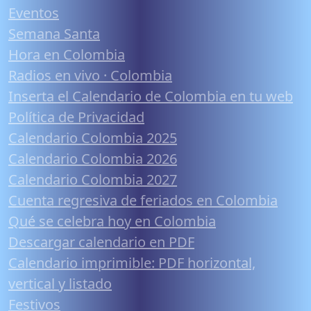
Eventos
Semana Santa
Hora en Colombia
Radios en vivo · Colombia
Inserta el Calendario de Colombia en tu web
Política de Privacidad
Calendario Colombia 2025
Calendario Colombia 2026
Calendario Colombia 2027
Cuenta regresiva de feriados en Colombia
Qué se celebra hoy en Colombia
Descargar calendario en PDF
Calendario imprimible: PDF horizontal,
vertical y listado
Festivos