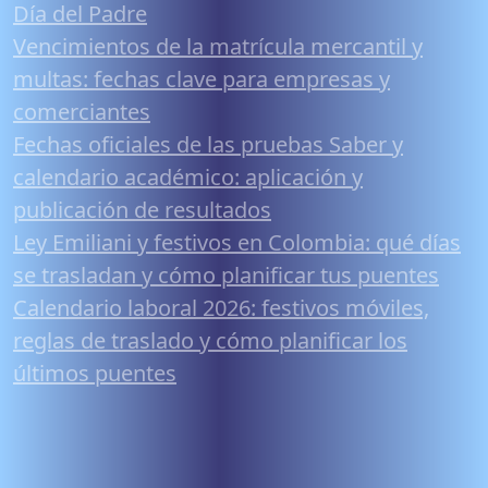
Día del Padre
Vencimientos de la matrícula mercantil y
multas: fechas clave para empresas y
comerciantes
Fechas oficiales de las pruebas Saber y
calendario académico: aplicación y
publicación de resultados
Ley Emiliani y festivos en Colombia: qué días
se trasladan y cómo planificar tus puentes
Calendario laboral 2026: festivos móviles,
reglas de traslado y cómo planificar los
últimos puentes