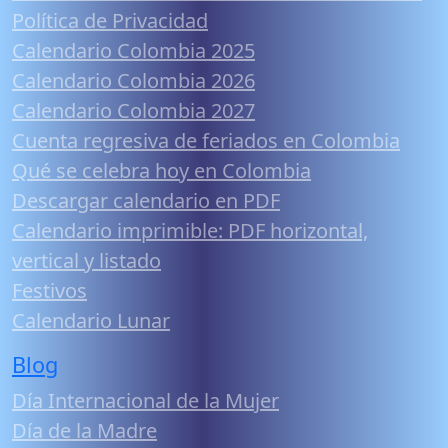
Política de Privacidad
Calendario Colombia 2025
Calendario Colombia 2026
Calendario Colombia 2027
Cuenta regresiva de feriados en Colombia
Qué se celebra hoy en Colombia
Descargar calendario en PDF
Calendario imprimible: PDF horizontal,
vertical y listado
Festivos
Calendario Lunar
Blog
Día Internacional de la Mujer
Día de la Madre