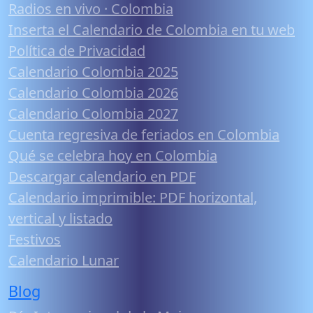
Radios en vivo · Colombia
Inserta el Calendario de Colombia en tu web
Política de Privacidad
Calendario Colombia 2025
Calendario Colombia 2026
Calendario Colombia 2027
Cuenta regresiva de feriados en Colombia
Qué se celebra hoy en Colombia
Descargar calendario en PDF
Calendario imprimible: PDF horizontal,
vertical y listado
Festivos
Calendario Lunar
Blog