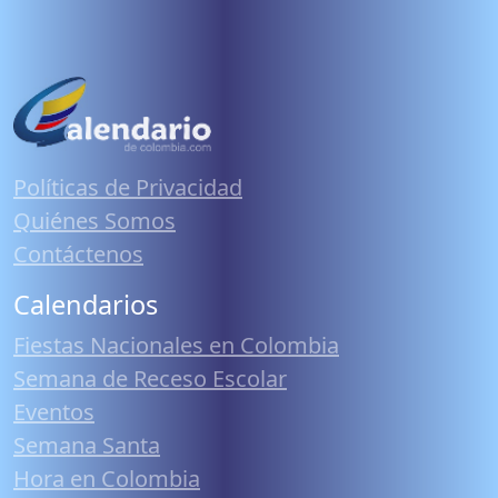
Políticas de Privacidad
Quiénes Somos
Contáctenos
Calendarios
Fiestas Nacionales en Colombia
Semana de Receso Escolar
Eventos
Semana Santa
Hora en Colombia