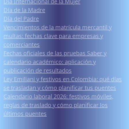
Día Internacional de la Mujer
Día de la Madre
Día del Padre
Vencimientos de la matrícula mercantil y
multas: fechas clave para empresas y
comerciantes
Fechas oficiales de las pruebas Saber y
calendario académico: aplicación y
publicación de resultados
Ley Emiliani y festivos en Colombia: qué días
se trasladan y cómo planificar tus puentes
Calendario laboral 2026: festivos móviles,
reglas de traslado y cómo planificar los
últimos puentes