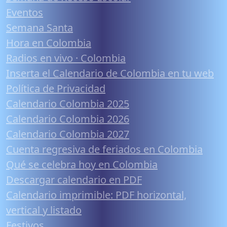
Eventos
Semana Santa
Hora en Colombia
Radios en vivo · Colombia
Inserta el Calendario de Colombia en tu web
Política de Privacidad
Calendario Colombia 2025
Calendario Colombia 2026
Calendario Colombia 2027
Cuenta regresiva de feriados en Colombia
Qué se celebra hoy en Colombia
Descargar calendario en PDF
Calendario imprimible: PDF horizontal,
vertical y listado
Festivos