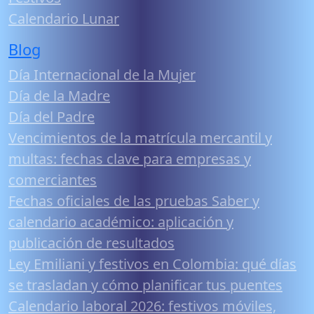
Calendario Lunar
Blog
Día Internacional de la Mujer
Día de la Madre
Día del Padre
Vencimientos de la matrícula mercantil y
multas: fechas clave para empresas y
comerciantes
Fechas oficiales de las pruebas Saber y
calendario académico: aplicación y
publicación de resultados
Ley Emiliani y festivos en Colombia: qué días
se trasladan y cómo planificar tus puentes
Calendario laboral 2026: festivos móviles,