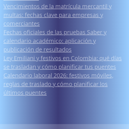
Vencimientos de la matrícula mercantil y
multas: fechas clave para empresas y
comerciantes
Fechas oficiales de las pruebas Saber y
calendario académico: aplicación y
publicación de resultados
Ley Emiliani y festivos en Colombia: qué días
se trasladan y cómo planificar tus puentes
Calendario laboral 2026: festivos móviles,
reglas de traslado y cómo planificar los
últimos puentes