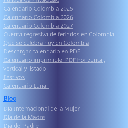
Calendario Colombia 2025
Calendario Colombia 2026
Calendario Colombia 2027
Cuenta regresiva de feriados en Colombia
Qué se celebra hoy en Colombia
Descargar calendario en PDF
Calendario imprimible: PDF horizontal,
vertical y listado
Festivos
Calendario Lunar
Blog
Día Internacional de la Mujer
Día de la Madre
Día del Padre