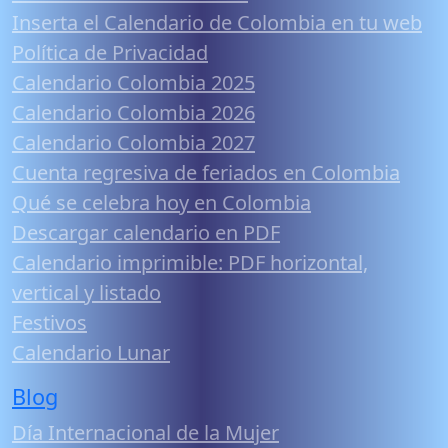
Inserta el Calendario de Colombia en tu web
Política de Privacidad
Calendario Colombia 2025
Calendario Colombia 2026
Calendario Colombia 2027
Cuenta regresiva de feriados en Colombia
Qué se celebra hoy en Colombia
Descargar calendario en PDF
Calendario imprimible: PDF horizontal,
vertical y listado
Festivos
Calendario Lunar
Blog
Día Internacional de la Mujer