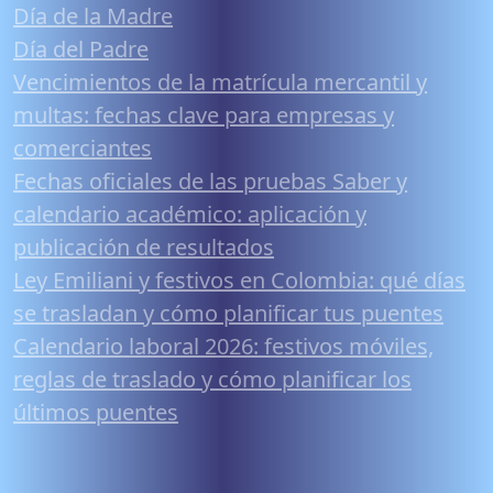
Día de la Madre
Día del Padre
Vencimientos de la matrícula mercantil y
multas: fechas clave para empresas y
comerciantes
Fechas oficiales de las pruebas Saber y
calendario académico: aplicación y
publicación de resultados
Ley Emiliani y festivos en Colombia: qué días
se trasladan y cómo planificar tus puentes
Calendario laboral 2026: festivos móviles,
reglas de traslado y cómo planificar los
últimos puentes