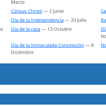
Marzo
Corpus Christi
— 2 Junio
Sa
Día de la Independencia
— 20 Julio
Ba
to
Día de la raza
— 13 Octubre
Dí
N
Día de la Inmaculada Concepción
— 8
Na
Diciembre