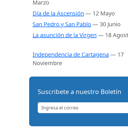
Marzo
Día de la Ascensión
— 12 Mayo
San Pedro y San Pablo
— 30 Junio
La asunción de la Virgen
— 18 Agos
Independencia de Cartagena
— 17
Noviembre
Suscribete a nuestro Boletín