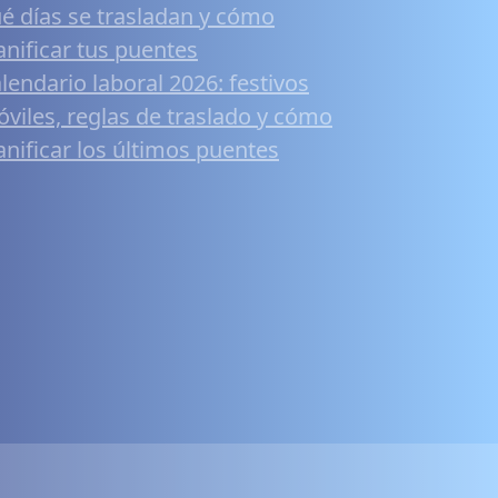
é días se trasladan y cómo
anificar tus puentes
lendario laboral 2026: festivos
viles, reglas de traslado y cómo
anificar los últimos puentes