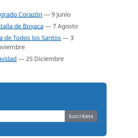
grado Corazón
— 9 Junio
talla de Boyaca
— 7 Agosto
a de Todos los Santos
— 3
oviembre
vidad
— 25 Diciembre
Suscribete