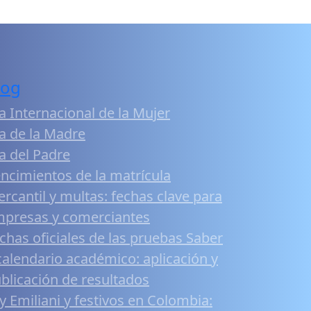
log
a Internacional de la Mujer
a de la Madre
a del Padre
ncimientos de la matrícula
rcantil y multas: fechas clave para
presas y comerciantes
chas oficiales de las pruebas Saber
calendario académico: aplicación y
blicación de resultados
y Emiliani y festivos en Colombia: