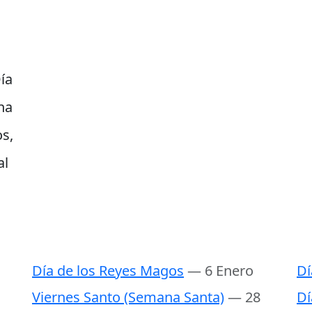
ía
na
s,
al
Día de los Reyes Magos
— 6 Enero
Dí
Viernes Santo (Semana Santa)
— 28
Dí