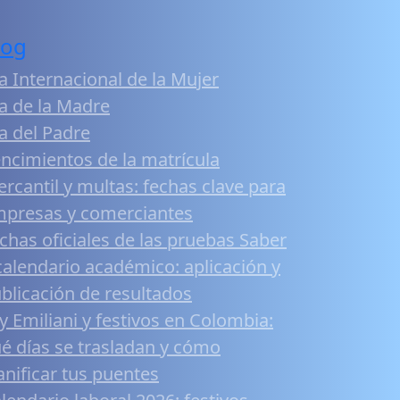
log
a Internacional de la Mujer
a de la Madre
a del Padre
ncimientos de la matrícula
rcantil y multas: fechas clave para
presas y comerciantes
chas oficiales de las pruebas Saber
calendario académico: aplicación y
blicación de resultados
y Emiliani y festivos en Colombia:
é días se trasladan y cómo
anificar tus puentes