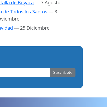
talla de Boyaca
— 7 Agosto
a de Todos los Santos
— 3
oviembre
vidad
— 25 Diciembre
Suscribete