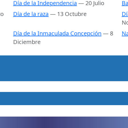
Día de la Independencia
— 20 Julio
Ba
to
Día de la raza
— 13 Octubre
Dí
N
Día de la Inmaculada Concepción
— 8
Na
Diciembre