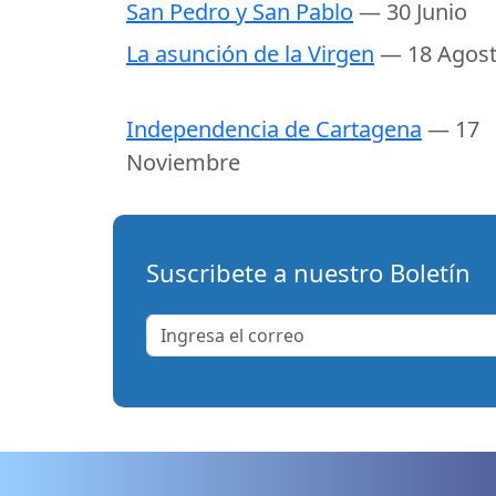
San Pedro y San Pablo
— 30 Junio
La asunción de la Virgen
— 18 Agos
Independencia de Cartagena
— 17
Noviembre
Suscribete a nuestro Boletín