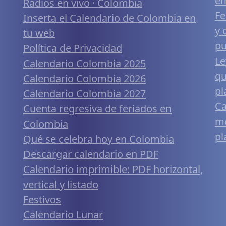
em
Radios en vivo · Colombia
Fe
Inserta el Calendario de Colombia en
y 
tu web
pu
Política de Privacidad
Le
Calendario Colombia 2025
qu
Calendario Colombia 2026
pl
Calendario Colombia 2027
Ca
Cuenta regresiva de feriados en
mó
Colombia
pl
Qué se celebra hoy en Colombia
Descargar calendario en PDF
Calendario imprimible: PDF horizontal,
vertical y listado
Festivos
Calendario Lunar