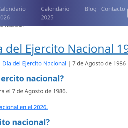
alendario
Calendario
Blog
Contacto
2026
2025
ito Nacional
a del Ejercito Nacional 1
Día del Ejercito Nacional
|
7 de Agosto de 1986
jercito nacional?
ra el
7 de Agosto de 1986
.
acional en el 2026.
ito nacional?