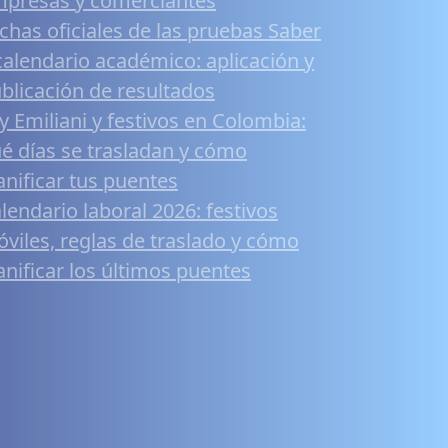
presas y comerciantes
chas oficiales de las pruebas Saber
calendario académico: aplicación y
blicación de resultados
y Emiliani y festivos en Colombia:
é días se trasladan y cómo
anificar tus puentes
lendario laboral 2026: festivos
viles, reglas de traslado y cómo
anificar los últimos puentes