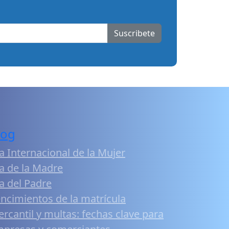
Suscribete
log
a Internacional de la Mujer
a de la Madre
a del Padre
ncimientos de la matrícula
rcantil y multas: fechas clave para