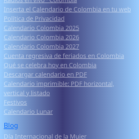
Inserta el Calendario de Colombia en tu web
Política de Privacidad
Calendario Colombia 2025
Calendario Colombia 2026
Calendario Colombia 2027
Cuenta regresiva de feriados en Colombia
Qué se celebra hoy en Colombia
Descargar calendario en PDF
Calendario imprimible: PDF horizontal,
vertical y listado
Festivos
Calendario Lunar
Blog
Día Internacional de la Mujer