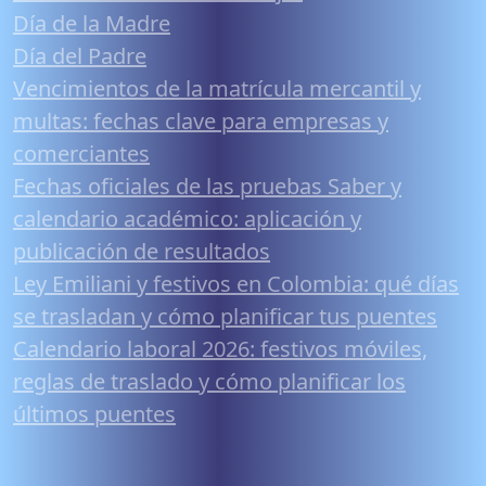
Día de la Madre
Día del Padre
Vencimientos de la matrícula mercantil y
multas: fechas clave para empresas y
comerciantes
Fechas oficiales de las pruebas Saber y
calendario académico: aplicación y
publicación de resultados
Ley Emiliani y festivos en Colombia: qué días
se trasladan y cómo planificar tus puentes
Calendario laboral 2026: festivos móviles,
reglas de traslado y cómo planificar los
últimos puentes