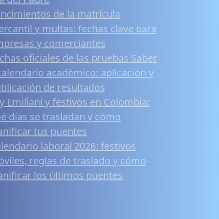
ncimientos de la matrícula
rcantil y multas: fechas clave para
presas y comerciantes
chas oficiales de las pruebas Saber
calendario académico: aplicación y
blicación de resultados
y Emiliani y festivos en Colombia:
é días se trasladan y cómo
anificar tus puentes
lendario laboral 2026: festivos
viles, reglas de traslado y cómo
anificar los últimos puentes