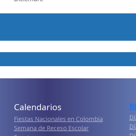
Calendarios
B
Dí
Fiestas Nacionales en Colombia
Dí
Semana de Receso Escolar
Dí