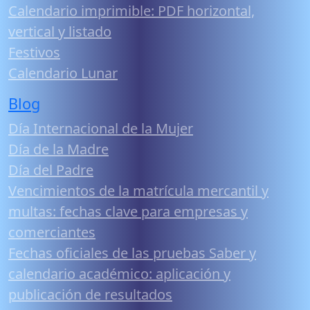
Calendario imprimible: PDF horizontal,
vertical y listado
Festivos
Calendario Lunar
Blog
Día Internacional de la Mujer
Día de la Madre
Día del Padre
Vencimientos de la matrícula mercantil y
multas: fechas clave para empresas y
comerciantes
Fechas oficiales de las pruebas Saber y
calendario académico: aplicación y
publicación de resultados