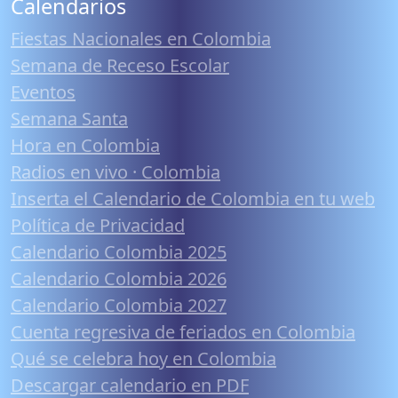
Calendarios
Fiestas Nacionales en Colombia
Semana de Receso Escolar
Eventos
Semana Santa
Hora en Colombia
Radios en vivo · Colombia
Inserta el Calendario de Colombia en tu web
Política de Privacidad
Calendario Colombia 2025
Calendario Colombia 2026
Calendario Colombia 2027
Cuenta regresiva de feriados en Colombia
Qué se celebra hoy en Colombia
Descargar calendario en PDF