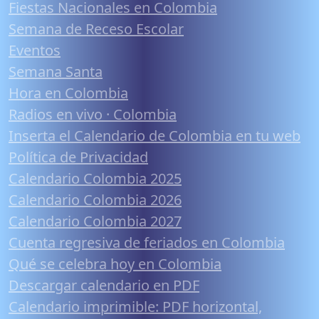
Fiestas Nacionales en Colombia
Semana de Receso Escolar
Eventos
Semana Santa
Hora en Colombia
Radios en vivo · Colombia
Inserta el Calendario de Colombia en tu web
Política de Privacidad
Calendario Colombia 2025
Calendario Colombia 2026
Calendario Colombia 2027
Cuenta regresiva de feriados en Colombia
Qué se celebra hoy en Colombia
Descargar calendario en PDF
Calendario imprimible: PDF horizontal,