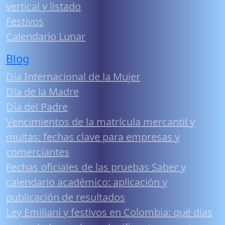
vertical y listado
Festivos
Calendario Lunar
Blog
Día Internacional de la Mujer
Día de la Madre
Día del Padre
Vencimientos de la matrícula mercantil y
multas: fechas clave para empresas y
comerciantes
Fechas oficiales de las pruebas Saber y
calendario académico: aplicación y
publicación de resultados
Ley Emiliani y festivos en Colombia: qué días