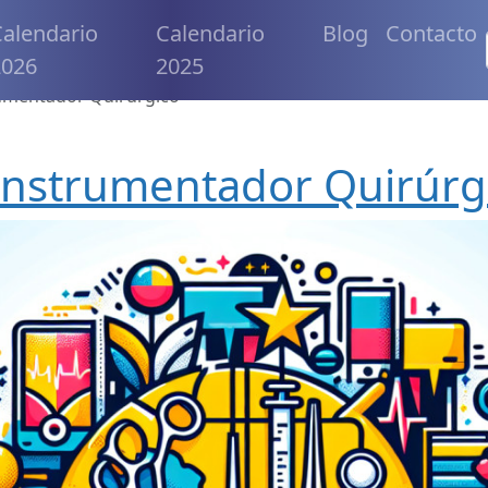
alendario
Calendario
Blog
Contacto
2026
2025
rumentador Quirúrgico
 Instrumentador Quirúrg