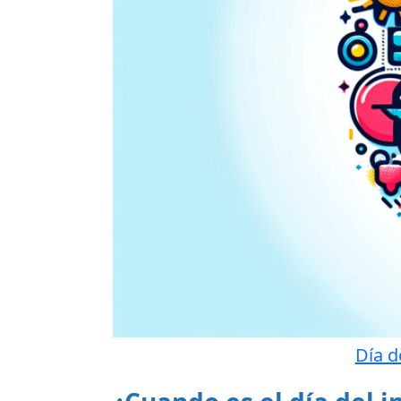
Día d