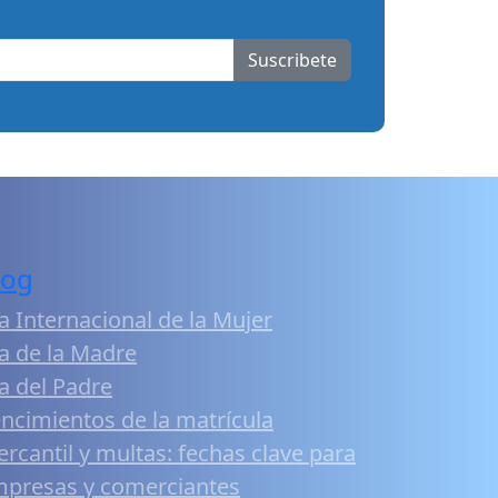
Suscribete
log
a Internacional de la Mujer
a de la Madre
a del Padre
ncimientos de la matrícula
rcantil y multas: fechas clave para
presas y comerciantes