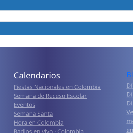
Calendarios
B
Dí
Fiestas Nacionales en Colombia
Dí
Semana de Receso Escolar
Dí
Eventos
Ve
Semana Santa
me
Hora en Colombia
em
Radios en vivo · Colombia