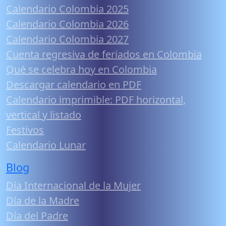
Calendario Colombia 2025
Calendario Colombia 2026
Calendario Colombia 2027
Cuenta regresiva de feriados en Colombia
Qué se celebra hoy en Colombia
Descargar calendario en PDF
Calendario imprimible: PDF horizontal,
vertical y listado
Festivos
Calendario Lunar
Blog
Día Internacional de la Mujer
Día de la Madre
Día del Padre