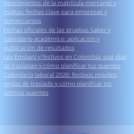
Vencimientos de la matrícula mercantil y
multas: fechas clave para empresas y
comerciantes
Fechas oficiales de las pruebas Saber y
calendario académico: aplicación y
publicación de resultados
Ley Emiliani y festivos en Colombia: qué días
se trasladan y cómo planificar tus puentes
Calendario laboral 2026: festivos móviles,
reglas de traslado y cómo planificar los
últimos puentes
Calendario 2026 Colombia