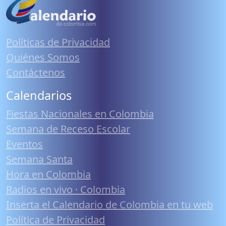
Políticas de Privacidad
Quiénes Somos
Contáctenos
Calendarios
Fiestas Nacionales en Colombia
Semana de Receso Escolar
Eventos
Semana Santa
Hora en Colombia
Radios en vivo · Colombia
Inserta el Calendario de Colombia en tu web
Política de Privacidad