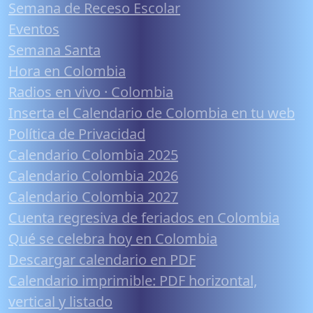
Semana de Receso Escolar
Eventos
Semana Santa
Hora en Colombia
Radios en vivo · Colombia
Inserta el Calendario de Colombia en tu web
Política de Privacidad
Calendario Colombia 2025
Calendario Colombia 2026
Calendario Colombia 2027
Cuenta regresiva de feriados en Colombia
Qué se celebra hoy en Colombia
Descargar calendario en PDF
Calendario imprimible: PDF horizontal,
vertical y listado