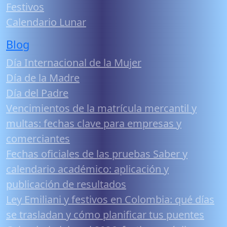
Festivos
Calendario Lunar
Blog
Día Internacional de la Mujer
Día de la Madre
Día del Padre
Vencimientos de la matrícula mercantil y
multas: fechas clave para empresas y
comerciantes
Fechas oficiales de las pruebas Saber y
calendario académico: aplicación y
publicación de resultados
Ley Emiliani y festivos en Colombia: qué días
se trasladan y cómo planificar tus puentes