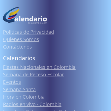
Políticas de Privacidad
Quiénes Somos
Contáctenos
Calendarios
Fiestas Nacionales en Colombia
Semana de Receso Escolar
Eventos
Semana Santa
Hora en Colombia
Radios en vivo · Colombia