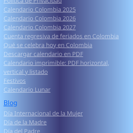
Política de Privacidad
Calendario Colombia 2025
Calendario Colombia 2026
Calendario Colombia 2027
Cuenta regresiva de feriados en Colombia
Qué se celebra hoy en Colombia
Descargar calendario en PDF
Calendario imprimible: PDF horizontal,
vertical y listado
Festivos
Calendario Lunar
Blog
Día Internacional de la Mujer
Día de la Madre
Día del Padre