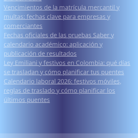
Vencimientos de la matrícula mercantil y
multas: fechas clave para empresas y
comerciantes
Fechas oficiales de las pruebas Saber y
calendario académico: aplicación y
publicación de resultados
Ley Emiliani y festivos en Colombia: qué días
se trasladan y cómo planificar tus puentes
Calendario laboral 2026: festivos móviles,
reglas de traslado y cómo planificar los
últimos puentes