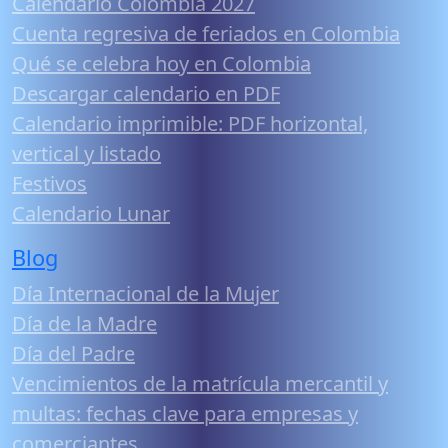
Calendario Colombia 2027
Cuenta regresiva de feriados en Colombia
Qué se celebra hoy en Colombia
Descargar calendario en PDF
Calendario imprimible: PDF horizontal,
vertical y listado
Festivos
Calendario Lunar
Blog
Día Internacional de la Mujer
Día de la Madre
Día del Padre
Vencimientos de la matrícula mercantil y
multas: fechas clave para empresas y
comerciantes