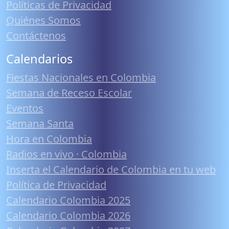
Políticas de Privacidad
Quiénes Somos
Contáctenos
Calendarios
Fiestas Nacionales en Colombia
Semana de Receso Escolar
Eventos
Semana Santa
Hora en Colombia
Radios en vivo · Colombia
Inserta el Calendario de Colombia en tu web
Política de Privacidad
Calendario Colombia 2025
Calendario Colombia 2026