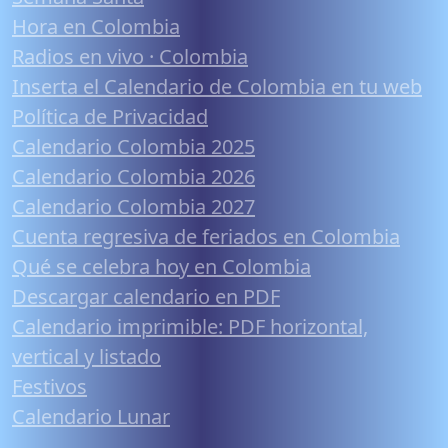
Hora en Colombia
Radios en vivo · Colombia
Inserta el Calendario de Colombia en tu web
Política de Privacidad
Calendario Colombia 2025
Calendario Colombia 2026
Calendario Colombia 2027
Cuenta regresiva de feriados en Colombia
Qué se celebra hoy en Colombia
Descargar calendario en PDF
Calendario imprimible: PDF horizontal,
vertical y listado
Festivos
Calendario Lunar