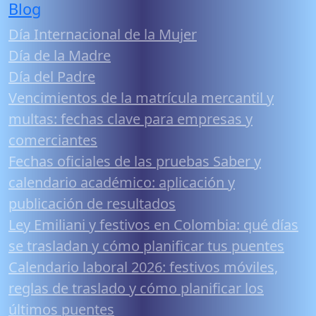
Blog
Día Internacional de la Mujer
Día de la Madre
Día del Padre
Vencimientos de la matrícula mercantil y
multas: fechas clave para empresas y
comerciantes
Fechas oficiales de las pruebas Saber y
calendario académico: aplicación y
publicación de resultados
Ley Emiliani y festivos en Colombia: qué días
se trasladan y cómo planificar tus puentes
Calendario laboral 2026: festivos móviles,
reglas de traslado y cómo planificar los
últimos puentes