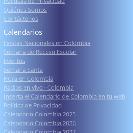
Políticas de Privacidad
Quiénes Somos
Contáctenos
Calendarios
Fiestas Nacionales en Colombia
Semana de Receso Escolar
Eventos
Semana Santa
Hora en Colombia
Radios en vivo · Colombia
Inserta el Calendario de Colombia en tu web
Política de Privacidad
Calendario Colombia 2025
Calendario Colombia 2026
Calendario Colombia 2027