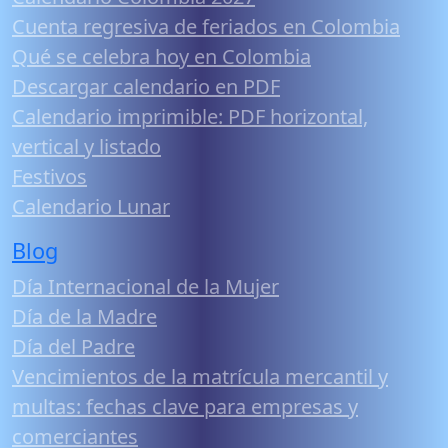
Cuenta regresiva de feriados en Colombia
Qué se celebra hoy en Colombia
Descargar calendario en PDF
Calendario imprimible: PDF horizontal,
vertical y listado
Festivos
Calendario Lunar
Blog
Día Internacional de la Mujer
Día de la Madre
Día del Padre
Vencimientos de la matrícula mercantil y
multas: fechas clave para empresas y
comerciantes