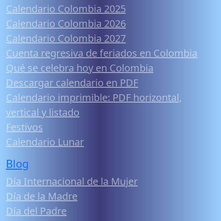
Calendario Colombia 2025
Calendario Colombia 2026
Calendario Colombia 2027
Cuenta regresiva de feriados en Colombia
Qué se celebra hoy en Colombia
Descargar calendario en PDF
Calendario imprimible: PDF horizontal,
vertical y listado
Festivos
Calendario Lunar
Blog
Día Internacional de la Mujer
Día de la Madre
Día del Padre