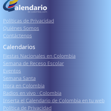
Políticas de Privacidad
Quiénes Somos
Contáctenos
Calendarios
Fiestas Nacionales en Colombia
Semana de Receso Escolar
Eventos
Semana Santa
Hora en Colombia
Radios en vivo · Colombia
Inserta el Calendario de Colombia en tu web
Política de Privacidad