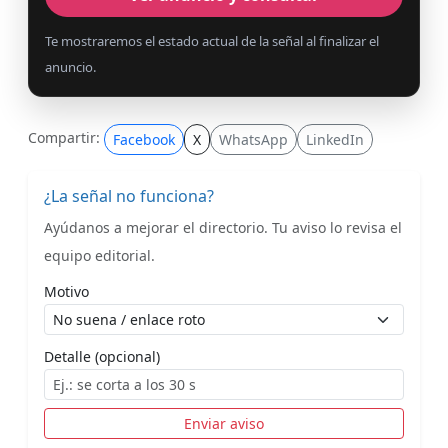
Te mostraremos el estado actual de la señal al finalizar el
anuncio.
Compartir:
Facebook
X
WhatsApp
LinkedIn
¿La señal no funciona?
Ayúdanos a mejorar el directorio. Tu aviso lo revisa el
equipo editorial.
Motivo
Detalle (opcional)
Enviar aviso