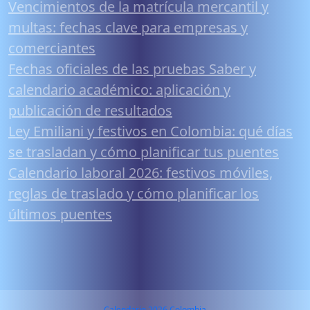
Vencimientos de la matrícula mercantil y
multas: fechas clave para empresas y
comerciantes
Fechas oficiales de las pruebas Saber y
calendario académico: aplicación y
publicación de resultados
Ley Emiliani y festivos en Colombia: qué días
se trasladan y cómo planificar tus puentes
Calendario laboral 2026: festivos móviles,
reglas de traslado y cómo planificar los
últimos puentes
Calendario 2026 Colombia